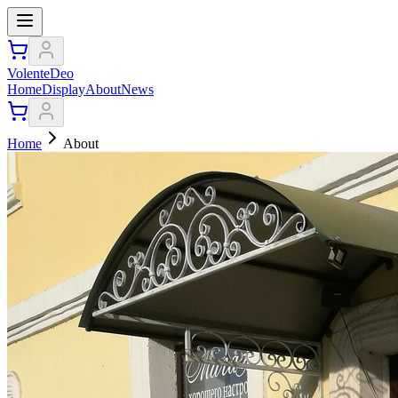
VolenteDeo
Home
Display
About
News
Home
About