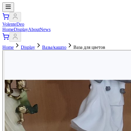
VolenteDeo
Home
Display
About
News
Home
Display
Вазы/кашпо
Ваза для цветов