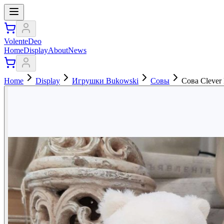
VolenteDeo
Home
Display
About
News
Home
Display
Игрушки Bukowski
Совы
Сова Clever