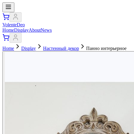
VolenteDeo
Home
Display
About
News
Home
Display
Настенный декор
Панно интерьерное