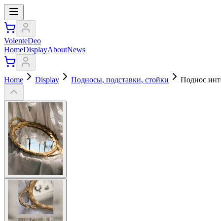
VolenteDeo
Home
Display
About
News
Home
Display
Подносы, подставки, стойки
Поднос инт