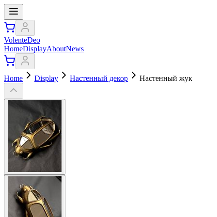
VolenteDeo
Home
Display
About
News
Home
Display
Настенный декор
Настенный жук