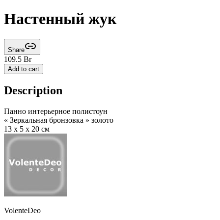
Настенный жук
Share
109.5
Br
Add to cart
Description
Панно интерьерное полистоун
« Зеркальная бронзовка » золото
13 х 5 х 20 см
VolenteDeo