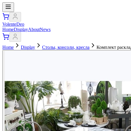
VolenteDeo
Home
Display
About
News
Home
Display
Столы, консоли, кресла
Комплект раскла