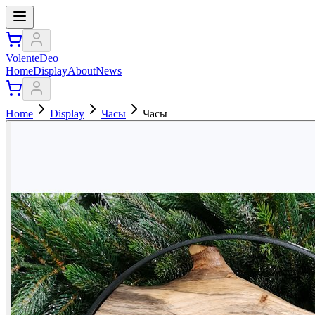
VolenteDeo
Home
Display
About
News
Home
Display
Часы
Часы