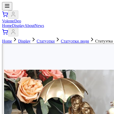
VolenteDeo
Home
Display
About
News
Home
Display
Статуэтки
Статуэтки люди
Статуэтка