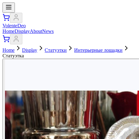
VolenteDeo
Home
Display
About
News
Home
Display
Статуэтки
Интерьерные лошадки
Статуэтка