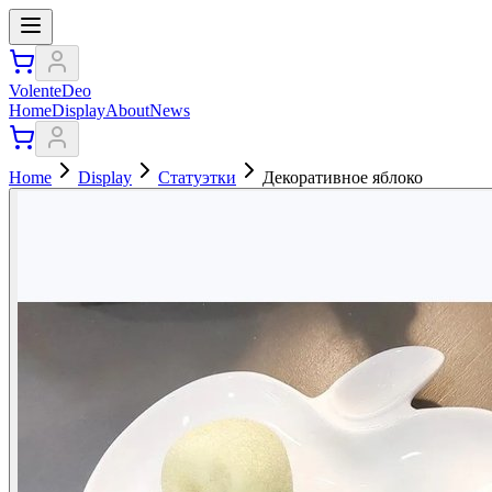
VolenteDeo
Home
Display
About
News
Home
Display
Статуэтки
Декоративное яблоко