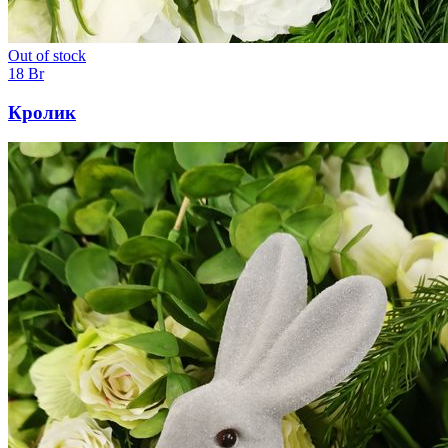
Out of stock
18
Br
Кролик