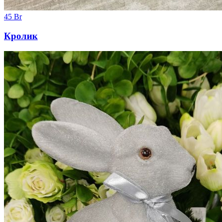
45
Br
Кролик