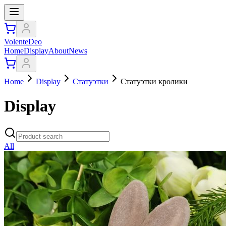
VolenteDeo
Home
Display
About
News
Home
Display
Статуэтки
Статуэтки кролики
Display
All