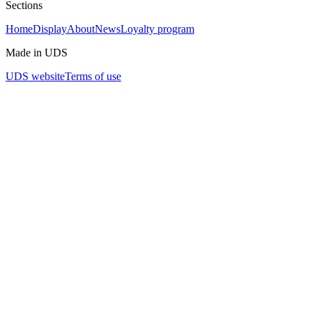
Sections
Home
Display
About
News
Loyalty program
Made in UDS
UDS website
Terms of use