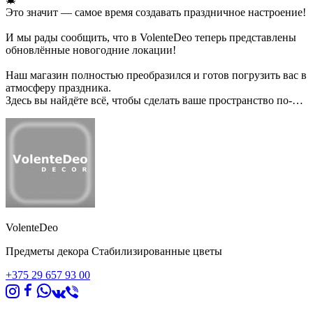
Это значит — самое время создавать праздничное настроение!
И мы рады сообщить, что в VolenteDeo теперь представлены
обновлённые новогодние локации!
Наш магазин полностью преобразился и готов погрузить вас в
атмосферу праздника.
Здесь вы найдёте всё, чтобы сделать ваше пространство по-
настоящему волшебным:
стильные и уникальные предметы декора, широкий
ассортимент
новогодних композиций, рождественских
венков и других украшений, которые
идеально впишутся в ваш интерьер.
Создайте уют и праздничное настроение в каждом уголке
своего дома или рабочего места!
VolenteDeo
Мы с радостью поможем подобрать идеальные аксессуары,
которые сделают ваш Новый год особенным и незабываемым
Предметы декора Стабилизированные цветы
✨
+375 29 657 93 00
Приходите за вдохновением!
Работаем без выходных, осуществляем доставку по РБ.