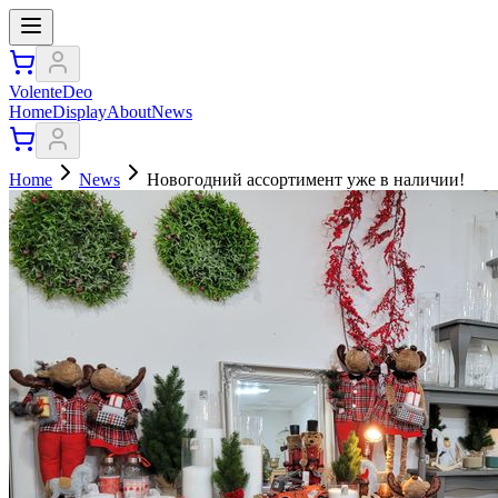
VolenteDeo
Home
Display
About
News
Home
News
Новогодний ассортимент уже в наличии!