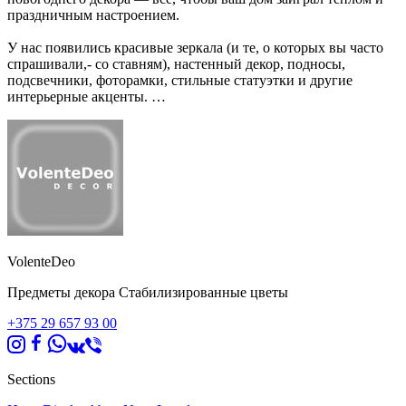
праздничным настроением.
У нас появились красивые зеркала (и те, о которых вы часто
спрашивали,- со ставням), настенный декор, подносы,
подсвечники, фоторамки, стильные статуэтки и другие
интерьерные акценты.
Также, большой выбор новогоднегс
декора: красивые подвески, шары, фонари, рождественские
венки, еловые ветки и гирлянды и множество других уютных
мелочей.
Вы точно найдете, чем себя порадовать и чем разнообразить
ваш интерьер!
Приглашаем в гости!
VolenteDeo
Работаем без выходных.
Осуществляем оперативную доставку по РБ
Предметы декора Стабилизированные цветы
+375 29 657 93 00
Sections