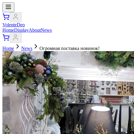
VolenteDeo
Home
Display
About
News
Home
News
Огромная поставка новинок!