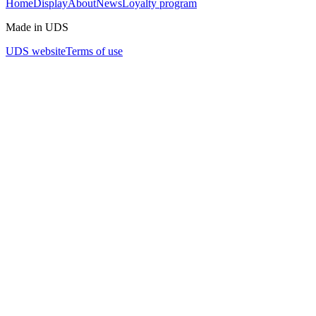
Home
Display
About
News
Loyalty program
Made in UDS
UDS website
Terms of use